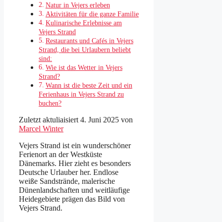
Natur in Vejers erleben
Aktivitäten für die ganze Familie
Kulinarische Erlebnisse am
Vejers Strand
Restaurants und Cafés in Vejers
Strand, die bei Urlaubern beliebt
sind:
Wie ist das Wetter in Vejers
Strand?
Wann ist die beste Zeit und ein
Ferienhaus in Vejers Strand zu
buchen?
Zuletzt aktuliaisiert 4. Juni 2025 von
Marcel Winter
Vejers Strand ist ein wunderschöner
Ferienort an der Westküste
Dänemarks. Hier zieht es besonders
Deutsche Urlauber her. Endlose
weiße Sandstrände, malerische
Dünenlandschaften und weitläufige
Heidegebiete prägen das Bild von
Vejers Strand.