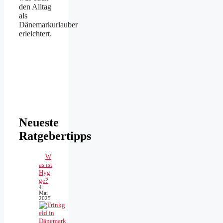
den Alltag
als
Dänemarkurlauber
erleichtert.
Neueste
Ratgebertipps
W
as ist
Hyg
ge?
4.
Mai
2025