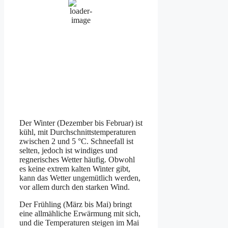
76 %
1012 mb
18 Km/h
Wind Gust:
23 Km/h
Clouds:
72%
Visibility:
10 km
Sunrise:
5:48 am
Sunset:
9:18 pm
Weather from OpenWeatherMap
Der Winter (Dezember bis Februar) ist
kühl, mit Durchschnittstemperaturen
zwischen 2 und 5 °C. Schneefall ist
selten, jedoch ist windiges und
regnerisches Wetter häufig. Obwohl
es keine extrem kalten Winter gibt,
kann das Wetter ungemütlich werden,
vor allem durch den starken Wind.
Der Frühling (März bis Mai) bringt
eine allmähliche Erwärmung mit sich,
und die Temperaturen steigen im Mai