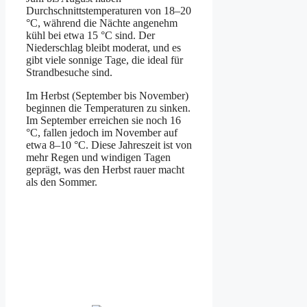
Durchschnittstemperaturen von 18–20
°C, während die Nächte angenehm
kühl bei etwa 15 °C sind. Der
Niederschlag bleibt moderat, und es
gibt viele sonnige Tage, die ideal für
Strandbesuche sind.
Im Herbst (September bis November)
beginnen die Temperaturen zu sinken.
Im September erreichen sie noch 16
°C, fallen jedoch im November auf
etwa 8–10 °C. Diese Jahreszeit ist von
mehr Regen und windigen Tagen
geprägt, was den Herbst rauer macht
als den Sommer.
Wetter am Vejers Strand
Vejers Strand, DK
4:12 p.m.,
Aug. 9, 2026
21
°C
broken clouds